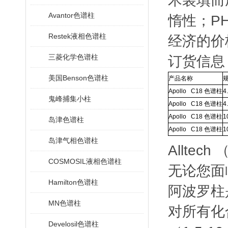
术装填而
Avantor色谱柱
惰性；
P
Restek液相色谱柱
经济的价
三菱化学色谱柱
订货信息
美国Benson色谱柱
产品名称
Apollo C18
色谱柱
4
鬼峰捕集小柱
Apollo C18
色谱柱
4
Apollo C18
色谱柱
1
岛津色谱柱
Apollo C18
色谱柱
1
岛津气相色谱柱
Alltech
COSMOSIL液相色谱柱
无论您面
Hamilton色谱柱
阿波罗柱
MN色谱柱
对所有化
Develosil色谱柱