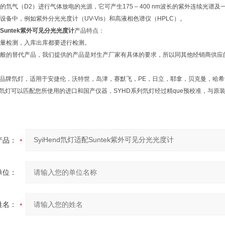
的氘气（D2）进行气体放电的光源，它可产生175 – 400 nm波长的紫外连续光
设备中，例如紫外分光光度计（UV-Vis）和高液相色谱仪（HPLC）。
配Suntek紫外可见分光光度计
产品特点：
量检测，入库出库都要进行检测。
般的替代产品，我们提供的产品是对生产厂家有具体的要求，所以同其他经销商供应
end品牌氘灯，适用于安捷伦，沃特世，岛津，赛默飞，PE，日立，耶拿，贝克曼，
质氘灯可以匹配您所使用的进口和国产仪器，SYHD系列氘灯经过精que预校准，与
产品：
单位：
姓名：