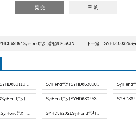
YHD869864SyiHend氘灯适配新科SCINCO S-3100检测器
下一篇 :
SYHD100326SyiHend氘
SyiHend氘灯SYHD860110适配伍丰LCUV-100
SyiHend氘灯SYHD863000适配普源精电检测器
SYHD860256SyiHend氘灯可替换创新通恒北分瑞利氘灯
SyiHend氘灯SYHD630253替代福立检测器氘灯
SYHD119101SyiHend氘灯 BIOTAGE Interchim SD1191-01J
SYHD862021SyiHend氘灯适配Gilson 159检测器 14002021