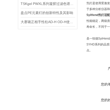
氘灯是使用受激发
TSKgel PWXL系列凝胶过滤色谱柱的保存及清洗
于多种分析仪器和
盘点PE元素灯的创新特性及其影响
SyiHend氘灯适
性能稳定，两级质
大赛璐正相手性柱AD-H OD-H使用前需要注意什么?
寿命长，不同于一
圣一恒德SyiH
SYHD系列的品
点。
您的
您的