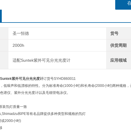
圣一恒德
货号
2000h
供货周期
适配Suntek紫外可见分光光度计
应用领域
配Suntek紫外可见分光光度计
订货号SYHD860011
，低噪声和低漂移的特性。分为标准寿命(1000小时)和长寿命(2000小时)两种
色谱仪、紫外分光光度计以及毛细管电泳仪。
与原装氘灯质量一致
Waters,Shimadzu和PE等有名品牌提供多种类型和规格的氘灯
时或2000小时)
移