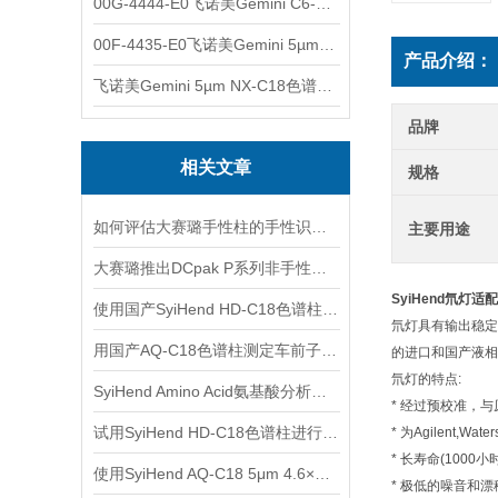
00G-4444-E0飞诺美Gemini C6-Phenyl色谱柱5µm250x4.6mm
00F-4435-E0飞诺美Gemini 5µm C18反相色谱柱150x4.6mm
产品介绍：
飞诺美Gemini 5µm NX-C18色谱柱00F-4454-E0
品牌
相关文章
规格
如何评估大赛璐手性柱的手性识别能力
主要用途
大赛璐推出DCpak P系列非手性色谱柱产品
SyiHend氘灯适
使用国产SyiHend HD-C18色谱柱测定苯佐卡因合成物
氘灯具有输出稳定
用国产AQ-C18色谱柱测定车前子中的京尼平苷酸和毛蕊花糖苷
的进口和国产液相
氘灯的特点:
SyiHend Amino Acid氨基酸分析柱测定阿胶的含量
* 经过预校准，
试用SyiHend HD-C18色谱柱进行牛黄解毒片中黄芩苷的分析
* 为Agilent,
* 长寿命(1000小
使用SyiHend AQ-C18 5μm 4.6×250mm色谱柱测定地黄中的梓醇
* 极低的噪音和漂