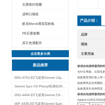
石墨密封垫圈
进样口隔垫
产品介绍：
默克Merck薄层层析板
PE石墨套圈
品牌
其它色谱配件
规格
点击更多分类
主要用途
新品推荐
标准自动进样器用的针头G
当针头弯曲、出现毛
00G-4763-E0飞诺美Gemini 10μm C8(3)色谱柱250x4.6mm
如效果发现针座上有
如效果样品含有颗粒
Gemini 5µm C6-Phenyl色谱柱00F-4444-E0
如效果发生这种情况
标准自动进样器用的针头G
00G-4444-E0飞诺美Gemini C6-Phenyl色谱柱5µm250x4.6mm
Agilent 1100/1200
仪
00F-4435-E0飞诺美Gemini 5µm C18反相色谱柱150x4.6mm