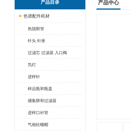
产品目录
产品中心
色谱配件耗材
热脱附管
针头 针座
过滤芯 过滤器 入口阀
氘灯
进样针
样品瓶和瓶盖
捕集阱和过滤器
进样口衬管
气相柱螺帽