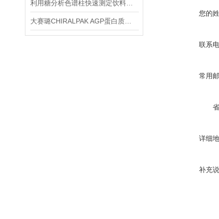
利用糖分析色谱柱快速测定饮料中的糖含量
您的
大赛璐CHIRALPAK AGP蛋白质键合型手性色谱柱使用说明
联系
常用
详细
补充