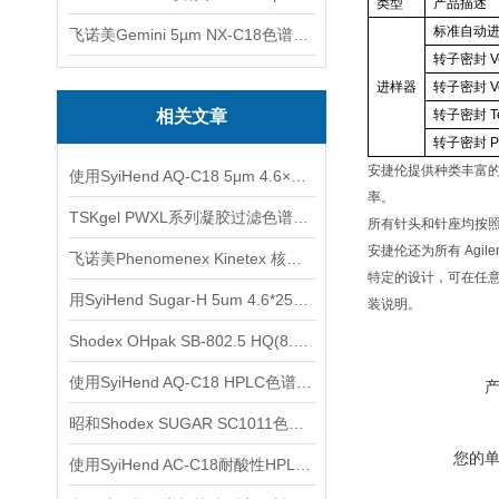
类型
产品描述
标准自动
飞诺美Gemini 5µm NX-C18色谱柱00F-4454-E0
转子密封
V
进样器
转子密封
V
相关文章
转子密封
T
转子密封
P
安捷伦提供种类丰富
使用SyiHend AQ-C18 5μm 4.6×250mm色谱柱测定地黄中的梓醇
率。
TSKgel PWXL系列凝胶过滤色谱柱的保存及清洗
所有针头和针座均按
安捷伦还为所有
Agilent
飞诺美Phenomenex Kinetex 核壳色谱柱使用注意事项
特定的设计，可在任
用SyiHend Sugar-H 5um 4.6*250mm色谱柱测定丙烯酰胺
装说明。
Shodex OHpak SB-802.5 HQ(8.0x300mm)水溶性SEC色谱柱分析氨基糖
使用SyiHend AQ-C18 HPLC色谱柱测定延胡索中的延胡索乙素
昭和Shodex SUGAR SC1011色谱柱的样品配制
您的
使用SyiHend AC-C18耐酸性HPLC色谱柱测定铁皮石斛