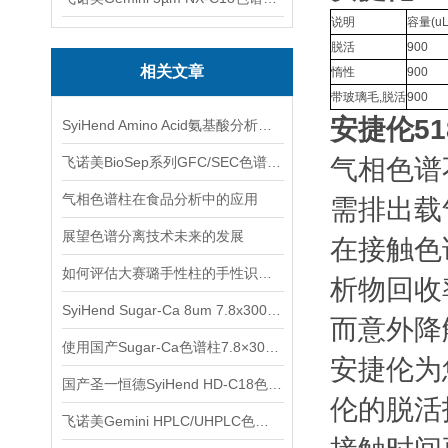
说明
容量(uL
脱活
900
相关文章
惰性
900
带玻璃毛,脱活
900
安捷伦51
SyiHend Amino Acid氨基酸分析柱测定阿胶的含量
飞诺美BioSep系列GFC/SEC色谱柱-适用于蛋白质和多肽分析
气相色谱
气相色谱柱在食品分析中的应用
需排出载
展望色谱分离技术未来的发展
在接触色
如何评估大赛璐手性柱的手性识别能力
析物回收
SyiHend Sugar-Ca 8um 7.8x300mm色谱柱对糖类的测定
而意外降
使用国产Sugar-Ca色谱柱7.8×300mm 8μm测定效果糖和葡萄糖
安捷伦为
国产圣一恒德SyiHend HD-C18色谱柱测定酒石酸美托洛尔
伦的脱活
飞诺美Gemini HPLC/UHPLC色谱柱的安装