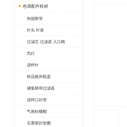
色谱配件耗材
热脱附管
针头 针座
过滤芯 过滤器 入口阀
氘灯
进样针
样品瓶和瓶盖
捕集阱和过滤器
进样口衬管
气相柱螺帽
石墨密封垫圈