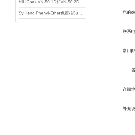
HILICpak VN-50 1D和VN-50 2D进行合成寡DNA的LC/MS分析比较
您的
SyiHend Phenyl-Ether色谱柱5μm 4.6×250mm测定麻黄
联系
常用
详细
补充