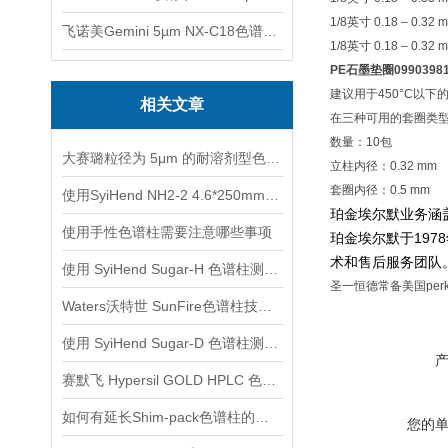
1/8
英寸
0.18 – 0.32 
飞诺美Gemini 5µm NX-C18色谱柱00F-4454-E0
1/8
英寸
0.18 – 0.32 
PE石墨垫圈099039
建议用于
450°C
以下
相关文章
在三种可用的套圈类
数量：
10
包
大赛璐粒径为 5μm 的耐溶剂型色谱柱的再生方法
立柱内径：
0.32 mm
套圈内径：
0.5 mm
使用SyiHend NH2-2 4.6*250mm 5μm色谱柱进行多糖测定
珀金埃尔默业务涵
使用手性色谱柱需要注意哪些事项
珀金埃尔默于19
术和售后服务团队
使用 SyiHend Sugar-H 色谱柱测定酶反应液
圣一恒德常备美国per
Waters沃特世 SunFire色谱柱技术介绍
使用 SyiHend Sugar-D 色谱柱测定茯苓中葡萄糖含量
赛默飞 Hypersil GOLD HPLC 色谱柱选购
如何有延长Shim-pack色谱柱的使用寿命？
您的