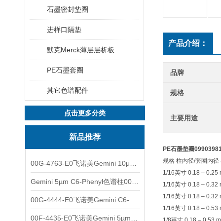
石墨密封垫圈
进样口隔垫
产品介绍：
默克Merck薄层层析板
PE石墨套圈
品牌
其它色谱配件
规格
点击更多分类
主要用途
新品推荐
PE石墨垫圈099039
规格 柱内径
/
套圈内径
00G-4763-E0飞诺美Gemini 10μm C8(3)色谱柱250x4.6mm
1/16
英寸
0.18 – 0.25
Gemini 5µm C6-Phenyl色谱柱00F-4444-E0
1/16
英寸
0.18 – 0.32
1/16
英寸
0.18 – 0.32
00G-4444-E0飞诺美Gemini C6-Phenyl色谱柱5µm250x4.6mm
1/16
英寸
0.18 – 0.53
00F-4435-E0飞诺美Gemini 5µm C18反相色谱柱150x4.6mm
1/8
英寸
0.18 – 0.53 