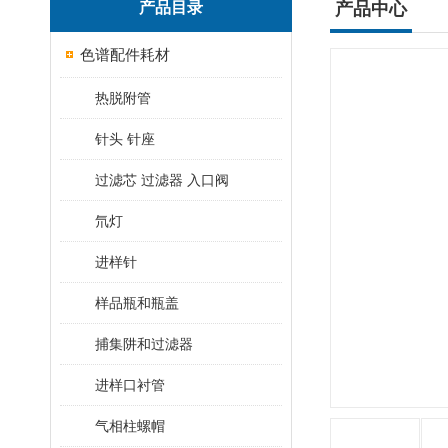
产品目录
产品中心
色谱配件耗材
热脱附管
针头 针座
过滤芯 过滤器 入口阀
氘灯
进样针
样品瓶和瓶盖
捕集阱和过滤器
进样口衬管
气相柱螺帽